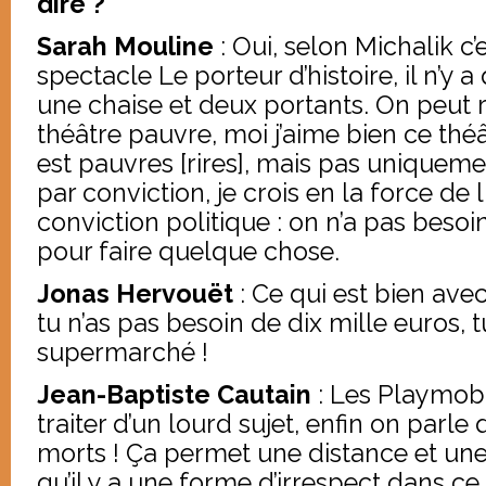
dire ?
Sarah Mouline
: Oui, selon Michalik c’
spectacle Le porteur d’histoire, il n’y
une chaise et deux portants. On peut 
théâtre pauvre, moi j’aime bien ce thé
est pauvres [rires], mais pas uniqueme
par conviction, je crois en la force de
conviction politique : on n’a pas besoi
pour faire quelque chose.
Jonas Hervouët
: Ce qui est bien avec
tu n’as pas besoin de dix mille euros, 
supermarché !
Jean-Baptiste Cautain
: Les Playmobi
traiter d’un lourd sujet, enfin on par
morts ! Ça permet une distance et une
qu’il y a une forme d’irrespect dans ce