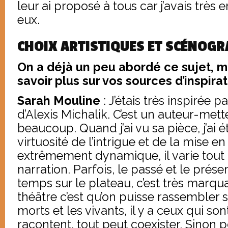
leur ai proposé à tous car j’avais très 
eux.
CHOIX ARTISTIQUES ET SCÉNOG
On a déjà un peu abordé ce sujet, m
savoir plus sur vos sources d’inspirat
Sarah Mouline
: J’étais très inspirée p
d’Alexis Michalik. C’est un auteur-met
beaucoup. Quand j’ai vu sa pièce, j’ai 
virtuosité de l’intrigue et de la mise e
extrêmement dynamique, il varie tout
narration. Parfois, le passé et le pré
temps sur le plateau, c’est très marqu
théâtre c’est qu’on puisse rassembler 
morts et les vivants, il y a ceux qui so
racontent, tout peut coexister. Sinon p