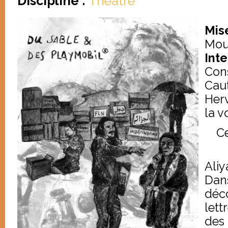
Discipline :
Théâtre
Mis
Mou
Inte
Con
Caut
Herv
la v
Ce
Aliy
Dans
déco
lett
des 