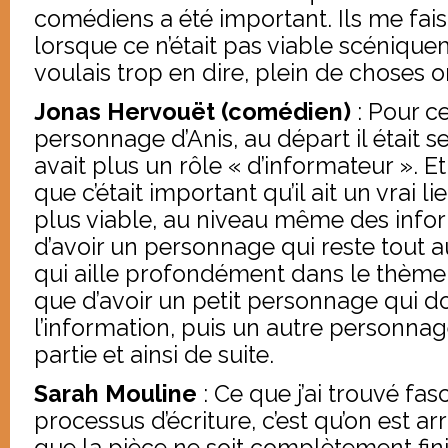
comédiens a été important. Ils me fai
lorsque ce n’était pas viable scéniqu
voulais trop en dire, plein de choses
Jonas Hervouët (comédien)
: Pour ce
personnage d’Anis, au départ il était 
avait plus un rôle « d’informateur ». E
que c’était important qu’il ait un vrai lie
plus viable, au niveau même des info
d’avoir un personnage qui reste tout a
qui aille profondément dans le thème 
que d’avoir un petit personnage qui d
l’information, puis un autre personna
partie et ainsi de suite.
Sarah Mouline
: Ce que j’ai trouvé fas
processus d’écriture, c’est qu’on est ar
que la pièce ne soit complètement finie