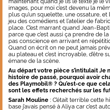
maintenant quand je lis le texte je le v
images, pour moi c’est devenu la même 
plus qu’un squelette, une ossature, et 
jeu des comédiens et l’atelier de fabric
place. C’est marrant quand Jean-Baptis
parce que c’est aussi ça prendre de la 
pas conscience en arrivant en répétiti
Quand on écrit on ne peut jamais prév
au plateau et c’est incroyable, d’être s
émane de la scène.
Au départ votre pièce s’intitulait Je n
histoire de passé, pourquoi avoir c
des Playmobil® ? Qu’est-ce que cela
sont les effets recherchés sur les fu
Sarah Mouline
: C’était terrible cette hi
base j’avais pensé à Aliya car c’est auto