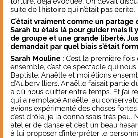
torture, déjà évoquée. On devait discu
suite de l’histoire qui n’était pas écrite.
C’était vraiment comme un partage 
Sarah tu étais là pour guider mais il y
de groupe et une grande liberté. Ju
demandait par quel biais s’était for
Sarah Mouline
: C’est la première fois 
ensemble, c’est ce spectacle qui nous
Baptiste, Anaëlle et moi étions ensem
d’Aubervilliers. Anaëlle faisait partie du
a dû nous quitter entre temps. Et j’ai r
qui a remplacé Anaëlle, au conservato
avions expérimenté des choses fortes
c’est drôle, je la connaissais très peu.
atelier de danse et c’est un beau has
à lui proposer d’interpréter le personnag