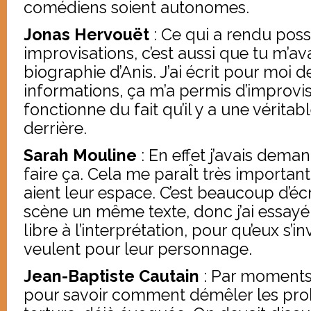
comédiens soient autonomes.
Jonas Hervouët
: Ce qui a rendu poss
improvisations, c’est aussi que tu m’av
biographie d’Anis. J’ai écrit pour moi
informations, ça m’a permis d’improvi
fonctionne du fait qu’il y a une véritab
derrière.
Sarah Mouline
: En effet j’avais dema
faire ça. Cela me paraÎt très importa
aient leur espace. C’est beaucoup d’éc
scène un même texte, donc j’ai essayé
libre à l’interprétation, pour qu’eux s’inv
veulent pour leur personnage.
Jean-Baptiste Cautain
: Par moments 
pour savoir comment démêler les pro