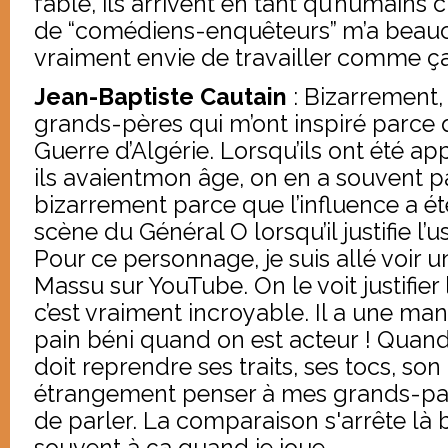
fable, ils arrivent en tant qu’humains c
de “comédiens-enquêteurs” m’a beauco
vraiment envie de travailler comme ça
Jean-Baptiste Cautain
: Bizarrement,
grands-pères qui m’ont inspiré parce q
Guerre d’Algérie. Lorsqu’ils ont été app
ils avaientmon âge, on en a souvent pa
bizarrement parce que l’influence a ét
scène du Général O lorsqu’il justifie l’u
Pour ce personnage, je suis allé voir 
Massu sur YouTube. On le voit justifier 
c’est vraiment incroyable. Il a une mani
pain béni quand on est acteur ! Quand 
doit reprendre ses traits, ses tocs, son 
étrangement penser à mes grands-pa
de parler. La comparaison s'arrête là b
souvent à ça quand je joue.