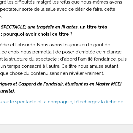
lgré les difficultés, malgré les refus que nous-mêmes avons
pectateur sorte de la salle avec ce désir de faire, cette
».
SPECTACLE; une tragédie en III actes
, un titre très
 : pourquoi avoir choisi ce titre ?
ragédie et l'absurde. Nous avons toujours eu le goût de
et ce choix nous permettait de poser d'emblée ce mélange.
ent la structure du spectacle : d'abord l'amitié fondatrice, puis
 un temps consacré à l'autre. Ce titre nous amuse autant
 quelque chose du contenu sans rien révéler vraiment.
drigues et Gaspard de Fondclair, étudiant·es en Master MCEI
urelle).
us sur le spectacle et la compagnie, téléchargez la fiche de