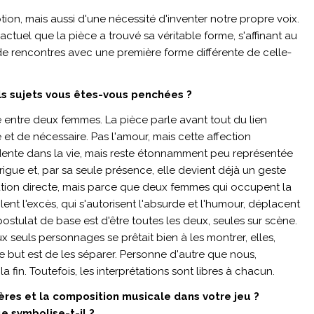
ion, mais aussi d'une nécessité d'inventer notre propre voix.
 actuel que la pièce a trouvé sa véritable forme, s'affinant au
t de rencontres avec une première forme différente de celle-
els sujets vous êtes-vous penchées ?
ié entre deux femmes. La pièce parle avant tout du lien
le et de nécessaire. Pas l'amour, mais cette affection
idente dans la vie, mais reste étonnamment peu représentée
intrigue et, par sa seule présence, elle devient déjà un geste
ation directe, mais parce que deux femmes qui occupent la
rôlent l'excès, qui s'autorisent l'absurde et l'humour, déplacent
ostulat de base est d'être toutes les deux, seules sur scène.
 seuls personnages se prêtait bien à les montrer, elles,
e but est de les séparer. Personne d'autre que nous,
 la fin. Toutefois, les interprétations sont libres à chacun.
ères et la composition musicale dans votre jeu ?
e symbolise-t-il ?