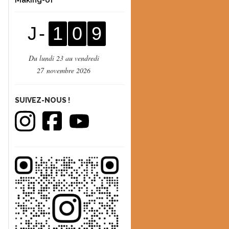
Making-of
J -
1
0
9
Du lundi 23 au vendredi
27 novembre 2026
SUIVEZ-NOUS !