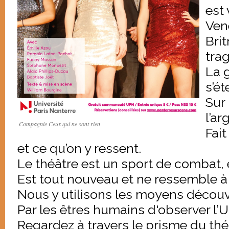
est 
Ven
Bri
trag
La g
s’ét
Sur 
l’ar
Compagnie Ceux qui ne sont rien
Fai
et ce qu’on y ressent.
Le théâtre est un sport de combat, e
Est tout nouveau et ne ressemble à
Nous y utilisons les moyens décou
Par les êtres humains d'observer l’U
Regardez à travers le prisme du thé