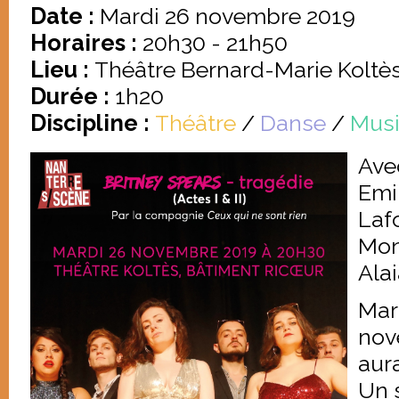
Date :
Mardi 26 novembre 2019
Horaires :
20h30 - 21h50
Lieu :
Théâtre Bernard-Marie Koltè
Durée :
1h20
Discipline :
Théâtre
/
Danse
/
Mus
Ave
Emi
Laf
Mon
Ala
Mar
nov
aura
Un 