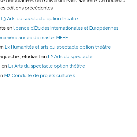
é d’étudiant·e·s de l’Université Paris Nanterre. Ce nouveau
des éditions précédentes.
n
L3 Arts du spectacle option théâtre
ante en
licence d’Études Internationales et Européennes
première année de master MEEF
 en
L3 Humanités et arts du spectacle option théâtre
aquechel, étudiant en
L2 Arts du spectacle
e en
L3 Arts du spectacle option théâtre
en
M2 Conduite de projets culturels