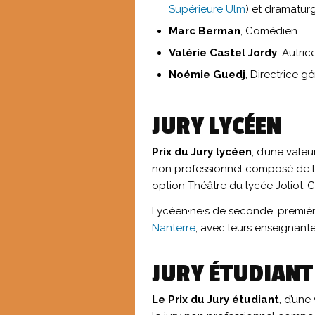
Supérieure Ulm
) et dramatur
Marc Berman
, Comédien
Valérie Castel Jordy
, Autri
Noémie Guedj
, Directrice g
JURY LYCÉEN
Prix du Jury lycéen
, d’une valeu
non professionnel composé de ly
option Théâtre du lycée Joliot-C
Lycéen·ne·s de seconde, premièr
Nanterre
, avec leurs enseignante
JURY ÉTUDIANT
Le Prix du Jury étudiant
, d’une