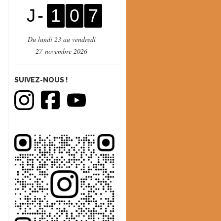
J -
1
0
7
Du lundi 23 au vendredi
27 novembre 2026
SUIVEZ-NOUS !