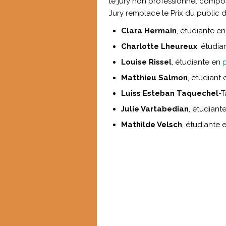
le jury non professionnel compos
Jury remplace le Prix du public 
Clara Hermain
, étudiante e
Charlotte Lheureux
, étudi
Louise Rissel
, étudiante en
Matthieu Salmon
, étudiant
Luiss Esteban Taquechel
-T
Julie Vartabedian
, étudiant
Mathilde Velsch
, étudiante 